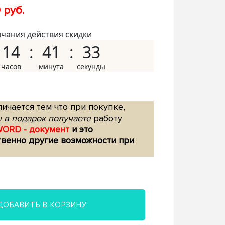
 руб.
нчания действия скидки
14
41
32
ичается тем что при покупке,
 в подарок получаете
работу
WORD - документ
и это
твенно другие возможности при
ДОБАВИТЬ В КОРЗИНУ