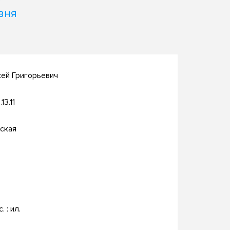
вня
ей Григорьевич
13.11
ская
. : ил.