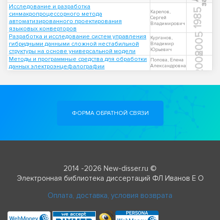
Исследование и разработка
1985
Карелов,
синмакропроцессорного метода
Сергей
автоматизированного проектирования
Владимирович
языковых конверторов
2005
Разработка и исследование систем управления
Курганов,
гибридными данными сложной нестабильной
Владимир
Юрьевич
структуры на основе универсальной модели
2008
Методы и программные средства для обработки
Попова, Елена
данных электроэнцефалографии
Александровна
ФОРМА ОБРАТНОЙ СВЯЗИ
2014 -2026 New-disser.ru ©
Электронная библиотека диссертаций ФЛ Иванов Е О
Оплата, доставка, условия возврата