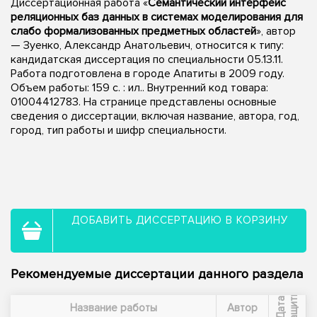
Диссертационная работа «
Семантический интерфейс
реляционных баз данных в системах моделирования для
слабо формализованных предметных областей
», автор
— Зуенко, Александр Анатольевич, относится к типу:
кандидатская диссертация по специальности 05.13.11.
Работа подготовлена в городе Апатиты в 2009 году.
Объем работы: 159 с. : ил.. Внутренний код товара:
01004412783. На странице представлены основные
сведения о диссертации, включая название, автора, год,
город, тип работы и шифр специальности.
ДОБАВИТЬ ДИССЕРТАЦИЮ В КОРЗИНУ
Рекомендуемые диссертации данного раздела
ы
Д
а
т
а
з
а
щ
и
т
Название работы
Автор