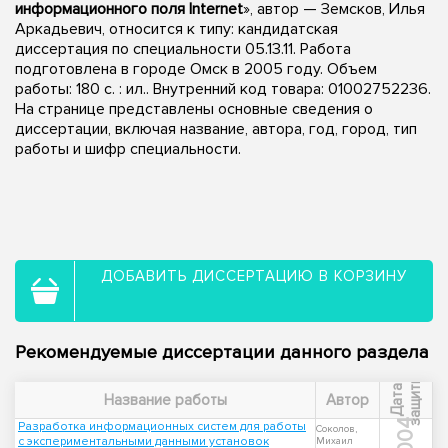
информационного поля Internet
», автор — Земсков, Илья
Аркадьевич, относится к типу: кандидатская
диссертация по специальности 05.13.11. Работа
подготовлена в городе Омск в 2005 году. Объем
работы: 180 с. : ил.. Внутренний код товара: 01002752236.
На странице представлены основные сведения о
диссертации, включая название, автора, год, город, тип
работы и шифр специальности.
ДОБАВИТЬ ДИССЕРТАЦИЮ В КОРЗИНУ
Рекомендуемые диссертации данного раздела
ы
Д
а
т
а
з
а
щ
и
т
Название работы
Автор
2004
Разработка информационных систем для работы
Соколов,
с экспериментальными данными установок
Михаил