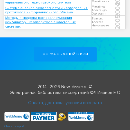
Михайлович
управляемого термоядерного синтеза
2004
Михайлов,
Система анализа безопасности и исследования
Александр
протоколов информационного обмена
Сергеевич
2005
Методы и средства распараллеливания
Еманов,
комбинаторных алгоритмов в кластерных
Алексей
Николаевич
системах
ФОРМА ОБРАТНОЙ СВЯЗИ
2014 -2026 New-disser.ru ©
Электронная библиотека диссертаций ФЛ Иванов Е О
Оплата, доставка, условия возврата
Check passport