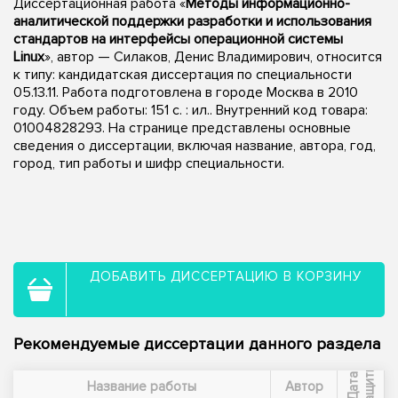
Диссертационная работа «
Методы информационно-
аналитической поддержки разработки и использования
стандартов на интерфейсы операционной системы
Linux
», автор — Силаков, Денис Владимирович, относится
к типу: кандидатская диссертация по специальности
05.13.11. Работа подготовлена в городе Москва в 2010
году. Объем работы: 151 с. : ил.. Внутренний код товара:
01004828293. На странице представлены основные
сведения о диссертации, включая название, автора, год,
город, тип работы и шифр специальности.
ДОБАВИТЬ ДИССЕРТАЦИЮ В КОРЗИНУ
Рекомендуемые диссертации данного раздела
ы
Д
а
т
а
з
а
щ
и
т
Название работы
Автор