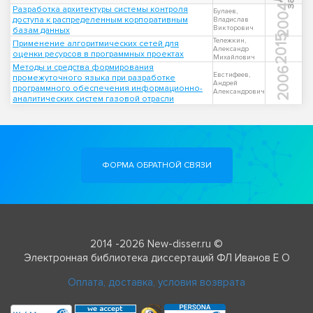
2004
Разработка архитектуры системы контроля
Булаев,
доступа к распределенным корпоративным
Владислав
Викторович
базам данных
2015
Тележкин,
Применение алгоритмических сетей для
Александр
оценки ресурсов в программных проектах
Михайлович
Методы и средства формирования
2006
Евстифеев,
промежуточного языка при разработке
Андрей
программного обеспечения информационно-
Александрович
аналитических систем газовой отрасли
ФОРМА ОБРАТНОЙ СВЯЗИ
2014 -2026 New-disser.ru ©
Электронная библиотека диссертаций ФЛ Иванов Е О
Оплата, доставка, условия возврата