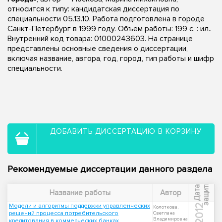
относится к типу: кандидатская диссертация по
специальности 05.13.10. Работа подготовлена в городе
Санкт-Петербург в 1999 году. Объем работы: 199 с. : ил..
Внутренний код товара: 01000243603. На странице
представлены основные сведения о диссертации,
включая название, автора, год, город, тип работы и шифр
специальности.
ДОБАВИТЬ ДИССЕРТАЦИЮ В КОРЗИНУ
Рекомендуемые диссертации данного раздела
ы
Д
а
т
а
з
а
щ
и
т
Название работы
Автор
Модели и алгоритмы поддержки управленческих
2012
Колоткова,
решений процесса потребительского
Светлана
Владимировна
кредитования в коммерческих банках