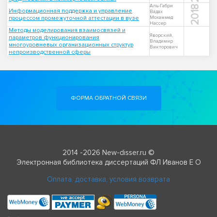
Аль-Габри
2018
Информационная поддержка и управление
Вадах
процессом промежуточной аттестации в вузе
Мохаммед
Нассер
Методы моделирования взаимосвязей и
Яворский,
параметров функционирования
Владимир
многоуровневых организационных структур
Викторович
непроизводственной сферы
ФОРМА ОБРАТНОЙ СВЯЗИ
2014 -2026 New-disser.ru ©
Электронная библиотека диссертаций ФЛ Иванов Е О
Оплата, доставка, условия возврата