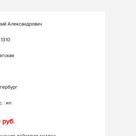
рий Александрович
.13.10
атская
тербург
. : ил.
 руб.