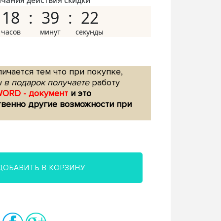
нчания действия скидки
18
39
21
ичается тем что при покупке,
 в подарок получаете
работу
WORD - документ
и это
твенно другие возможности при
ДОБАВИТЬ В КОРЗИНУ