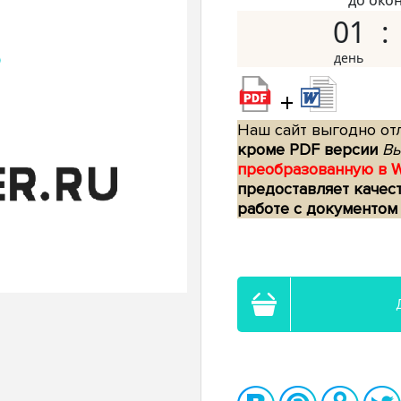
до око
01
+
Наш сайт выгодно отл
кроме PDF версии
Вы
преобразованную в 
предоставляет качес
работе с документом