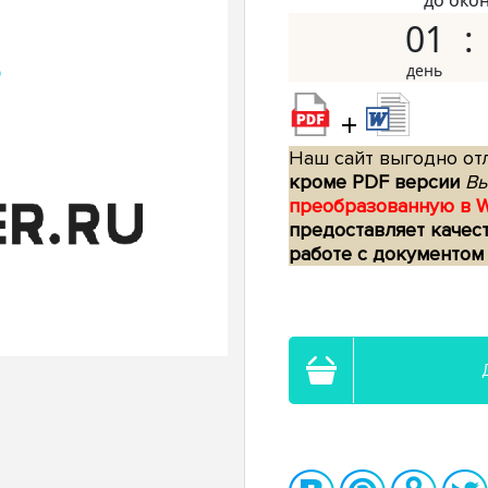
до око
01
+
Наш сайт выгодно отл
кроме PDF версии
Вы
преобразованную в 
предоставляет качес
работе с документом