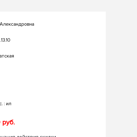
 Александровна
.13.10
атская
с. : ил
 руб.