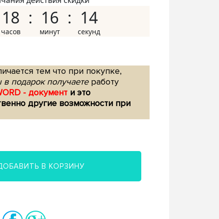
нчания действия скидки
18
16
13
ичается тем что при покупке,
 в подарок получаете
работу
WORD - документ
и это
твенно другие возможности при
ДОБАВИТЬ В КОРЗИНУ