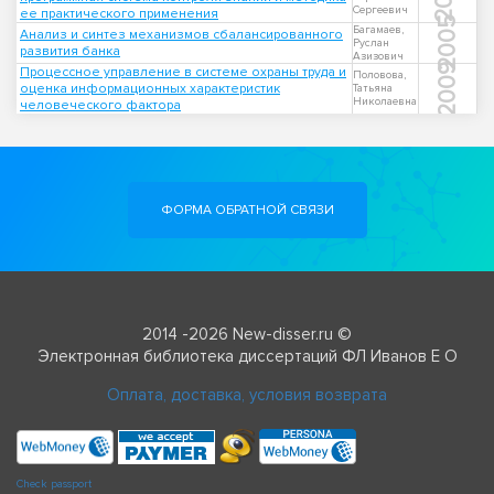
Сергеевич
ее практического применения
2005
Багамаев,
Анализ и синтез механизмов сбалансированного
Руслан
развития банка
Азизович
2009
Процессное управление в системе охраны труда и
Половова,
оценка информационных характеристик
Татьяна
Николаевна
человеческого фактора
ФОРМА ОБРАТНОЙ СВЯЗИ
2014 -2026 New-disser.ru ©
Электронная библиотека диссертаций ФЛ Иванов Е О
Оплата, доставка, условия возврата
Check passport