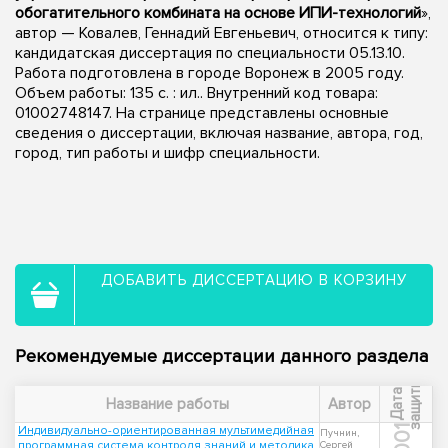
обогатительного комбината на основе ИПИ-технологий
»,
автор — Ковалев, Геннадий Евгеньевич, относится к типу:
кандидатская диссертация по специальности 05.13.10.
Работа подготовлена в городе Воронеж в 2005 году.
Объем работы: 135 с. : ил.. Внутренний код товара:
01002748147. На странице представлены основные
сведения о диссертации, включая название, автора, год,
город, тип работы и шифр специальности.
ДОБАВИТЬ ДИССЕРТАЦИЮ В КОРЗИНУ
Рекомендуемые диссертации данного раздела
ы
Д
а
т
а
з
а
щ
и
т
Название работы
Автор
Индивидуально-ориентированная мультимедийная
2001
Пучнин,
программная система контроля знаний и методика
Сергей