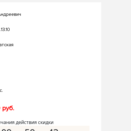
Андреевич
.13.10
атская
с.
 руб.
нчания действия скидки