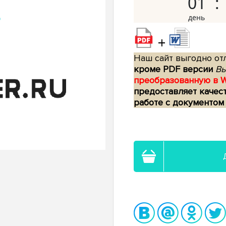
01
+
Наш сайт выгодно отл
кроме PDF версии
Вы
преобразованную в 
предоставляет качес
работе с документом