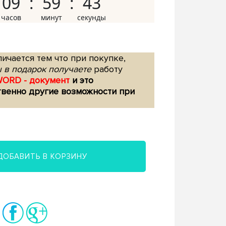
09
59
42
ичается тем что при покупке,
 в подарок получаете
работу
WORD - документ
и это
твенно другие возможности при
ДОБАВИТЬ В КОРЗИНУ