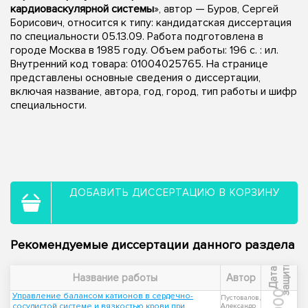
кардиоваскулярной системы
», автор — Буров, Сергей
Борисович, относится к типу: кандидатская диссертация
по специальности 05.13.09. Работа подготовлена в
городе Москва в 1985 году. Объем работы: 196 c. : ил.
Внутренний код товара: 01004025765. На странице
представлены основные сведения о диссертации,
включая название, автора, год, город, тип работы и шифр
специальности.
ДОБАВИТЬ ДИССЕРТАЦИЮ В КОРЗИНУ
Рекомендуемые диссертации данного раздела
ы
Д
а
т
а
з
а
щ
и
т
Название работы
Автор
2000
Управление балансом катионов в сердечно-
Пустовалов,
сосудистой системе и вязкостью крови при
Александр