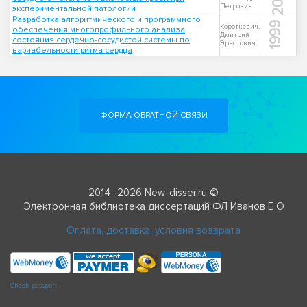
Петрович
экспериментальной патологии
Разработка алгоритмического и программного
1999
Короткевич,
обеспечения многопрофильного анализа
Дмитрий
состояния сердечно-сосудистой системы по
Эрнстович
вариабельности ритма сердца
ФОРМА ОБРАТНОЙ СВЯЗИ
2014 -2026 New-disser.ru ©
Электронная библиотека диссертаций ФЛ Иванов Е О
Оплата, доставка, условия возврата
Check passport