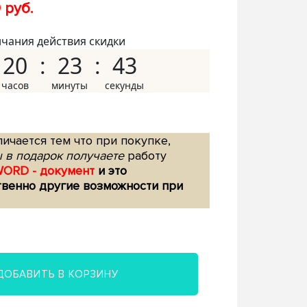
 руб.
нчания действия скидки
20
23
42
ичается тем что при покупке,
 в подарок получаете
работу
WORD - документ
и это
твенно другие возможности при
ДОБАВИТЬ В КОРЗИНУ