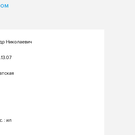
ном
др Николаевич
.13.07
атская
c. : ил