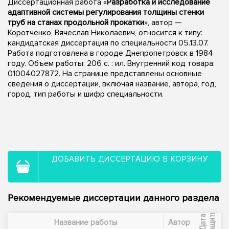
Диссертационная работа «
Разработка и исследование
адаптивной системы регулирования толщины стенки
труб на станах продольной прокатки
», автор —
Коротченко, Вячеслав Николаевич, относится к типу:
кандидатская диссертация по специальности 05.13.07.
Работа подготовлена в городе Днепропетровск в 1984
году. Объем работы: 206 c. : ил. Внутренний код товара:
01004027872. На странице представлены основные
сведения о диссертации, включая название, автора, год,
город, тип работы и шифр специальности.
ДОБАВИТЬ ДИССЕРТАЦИЮ В КОРЗИНУ
Рекомендуемые диссертации данного раздела
ы
Д
а
т
а
з
а
щ
и
т
Название работы
Автор