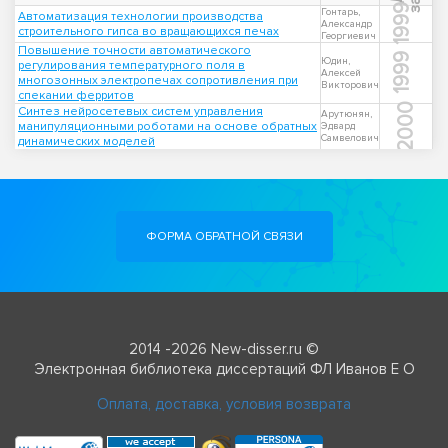
1999
Гонтарь,
Автоматизация технологии производства
Александр
строительного гипса во вращающихся печах
Георгиевич
Повышение точности автоматического
1999
Юдин,
регулирования температурного поля в
Алексей
многозонных электропечах сопротивления при
Викторович
спекании ферритов
2000
Синтез нейросетевых систем управления
Арутюнян,
манипуляционными роботами на основе обратных
Эдвард
Самвелович
динамических моделей
ФОРМА ОБРАТНОЙ СВЯЗИ
2014 -2026 New-disser.ru ©
Электронная библиотека диссертаций ФЛ Иванов Е О
Оплата, доставка, условия возврата