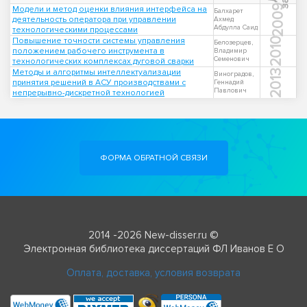
2009
Модели и метод оценки влияния интерфейса на
Балхарет
деятельность оператора при управлении
Ахмед
Абдулла Саид
технологическими процессами
Повышение точности системы управления
2010
Белозерцев,
положением рабочего инструмента в
Владимир
Семенович
технологических комплексах дуговой сварки
Методы и алгоритмы интеллектуализации
2013
Виноградов,
принятия решений в АСУ производствами с
Геннадий
Павлович
непрерывно-дискретной технологией
ФОРМА ОБРАТНОЙ СВЯЗИ
2014 -2026 New-disser.ru ©
Электронная библиотека диссертаций ФЛ Иванов Е О
Оплата, доставка, условия возврата