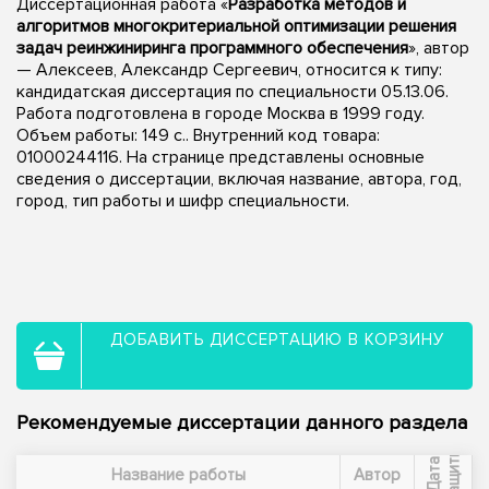
Диссертационная работа «
Разработка методов и
алгоритмов многокритериальной оптимизации решения
задач реинжиниринга программного обеспечения
», автор
— Алексеев, Александр Сергеевич, относится к типу:
кандидатская диссертация по специальности 05.13.06.
Работа подготовлена в городе Москва в 1999 году.
Объем работы: 149 с.. Внутренний код товара:
01000244116. На странице представлены основные
сведения о диссертации, включая название, автора, год,
город, тип работы и шифр специальности.
ДОБАВИТЬ ДИССЕРТАЦИЮ В КОРЗИНУ
Рекомендуемые диссертации данного раздела
ы
Д
а
т
а
з
а
щ
и
т
Название работы
Автор