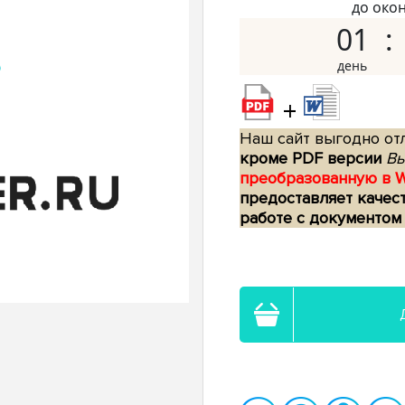
до око
01
+
Наш сайт выгодно отл
кроме PDF версии
Вы
преобразованную в 
предоставляет качес
работе с документом