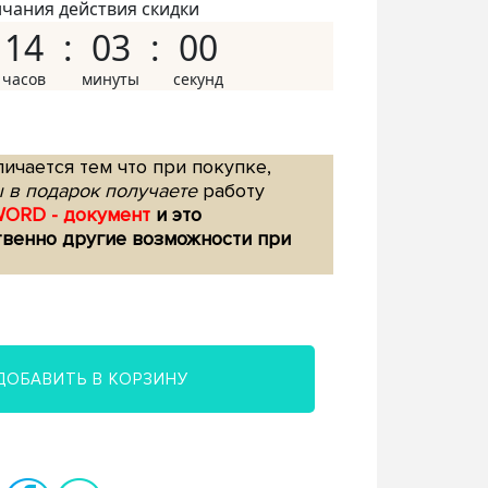
нчания действия скидки
14
02
59
ичается тем что при покупке,
 в подарок получаете
работу
WORD - документ
и это
твенно другие возможности при
ДОБАВИТЬ В КОРЗИНУ