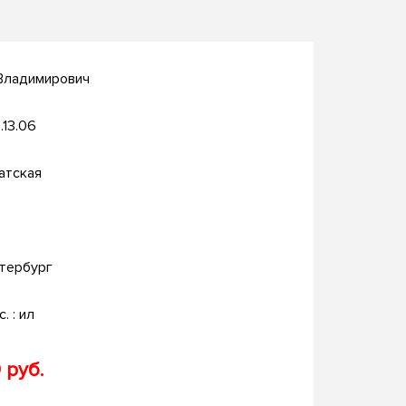
 Владимирович
.13.06
атская
тербург
с. : ил
 руб.