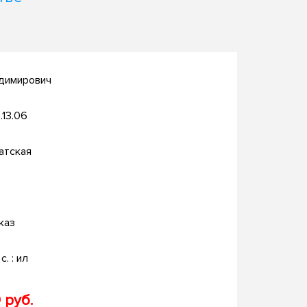
адимирович
.13.06
атская
каз
с. : ил
 руб.