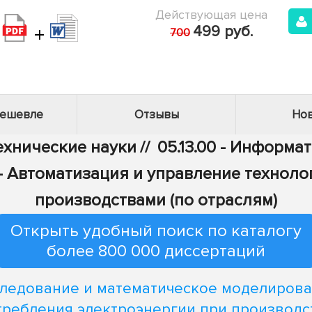
Действующая цена
+
499 руб.
700
дешевле
Отзывы
Нов
Технические науки
//
05.13.00 - Информа
6 - Автоматизация и управление технол
производствами (по отраслям)
Открыть удобный поиск по каталогу
более 800 000 диссертаций
ледование и математическое моделиров
требления электроэнергии при производс