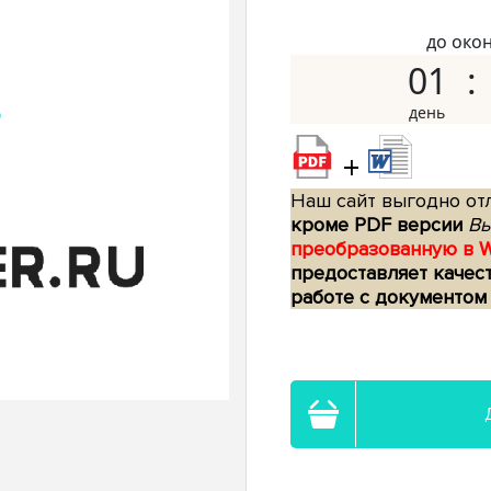
до око
01
+
Наш сайт выгодно отл
кроме PDF версии
Вы
преобразованную в 
предоставляет качес
работе с документом