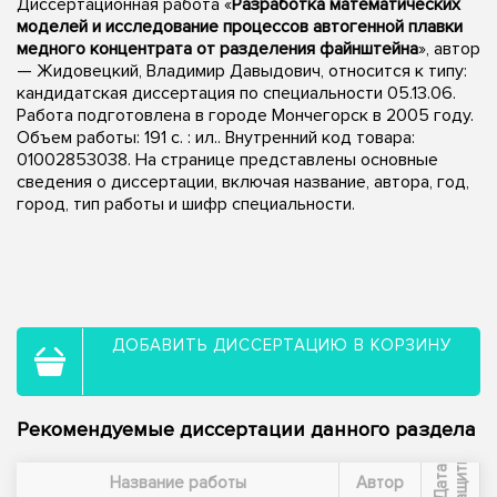
Диссертационная работа «
Разработка математических
моделей и исследование процессов автогенной плавки
медного концентрата от разделения файнштейна
», автор
— Жидовецкий, Владимир Давыдович, относится к типу:
кандидатская диссертация по специальности 05.13.06.
Работа подготовлена в городе Мончегорск в 2005 году.
Объем работы: 191 с. : ил.. Внутренний код товара:
01002853038. На странице представлены основные
сведения о диссертации, включая название, автора, год,
город, тип работы и шифр специальности.
ДОБАВИТЬ ДИССЕРТАЦИЮ В КОРЗИНУ
Рекомендуемые диссертации данного раздела
ы
Д
а
т
а
з
а
щ
и
т
Название работы
Автор