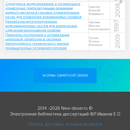
Структурное моделирование и оптимальное
2008
Узенгер,
управление температурными режимами
Алексей
жидкого металла в газовых отражательных
Андреевич
печах для плавления алюминиевых сплавов
Разработка интеллектуальных
1997
Сергеев,
информационных систем для клинических
Максим
Станиславович
отделений интенсивной терапии
Принципы построения и оптимизация
2009
Гулина,
цифровой обработки в системах
Татьяна
бинокулярного технического зрения
Ивановна
промышленных телеманипуляторов
ФОРМА ОБРАТНОЙ СВЯЗИ
2014 -2026 New-disser.ru ©
Электронная библиотека диссертаций ФЛ Иванов Е О
Оплата, доставка, условия возврата