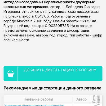
методов исследования неравномерности двумерных
волокнистых материалов
», автор — Лебедева, Виктория
Игоревна, относится к типу: кандидатская диссертация
по специальности 05.13.06. Работа подготовлена в
городе Москва в 2006 году. Объем работы: 168 с. : ил..
Внутренний код товара: 01003305735. На странице
представлены основные сведения о диссертации,
включая название, автора, год, город, тип работы и шифр
специальности.
ДОБАВИТЬ ДИССЕРТАЦИЮ В КОРЗИНУ
Рекомендуемые диссертации данного раздела
ы
Д
а
т
а
з
а
щ
и
т
Название работы
Автор
Управление технологической подготовкой