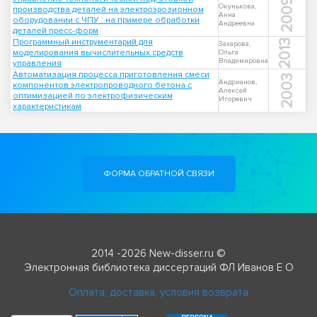
2009
Окунькова,
производства деталей на электроэрозионном
Анна
оборудовании с ЧПУ : на примере обработки
Андреевна
деталей пресс-форм
Программный инструментарий для
2013
Захарова,
моделирования вычислительных средств
Ольга
Владимировна
управления
Автоматизация процесса приготовления смеси
2003
Андрианов,
компонентов электропроводного бетона с
Алексей
оптимизацией по электрофизическим
Игоревич
характеристикам
ФОРМА ОБРАТНОЙ СВЯЗИ
2014 -2026 New-disser.ru ©
Электронная библиотека диссертаций ФЛ Иванов Е О
Оплата, доставка, условия возврата