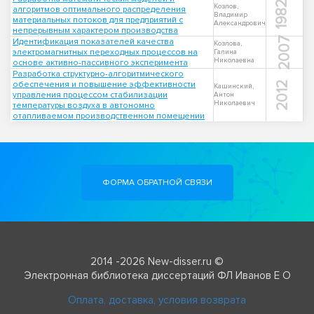
1982
Козлов,
алгоритмов оптимального распределения
Владимир
материальных потоков для предприятий с
Александрович
непрерывным характером производства
2007
Идентификация показателей качества
Козлова,
электромагнитных переходных процессов на
Галина
Николаевна
основе активно-пассивного эксперимента
Разработка структурно-алгоритмического
обеспечения и повышение эффективности
2012
Кашинский,
управления процессом стабилизации
Антон
Николаевич
температуры воздуха в автономно
отапливаемом производственном помещении
ФОРМА ОБРАТНОЙ СВЯЗИ
2014 -2026 New-disser.ru ©
Электронная библиотека диссертаций ФЛ Иванов Е О
Оплата, доставка, условия возврата