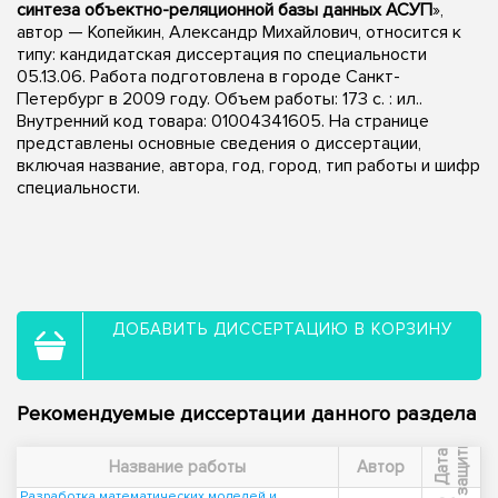
синтеза объектно-реляционной базы данных АСУП
»,
автор — Копейкин, Александр Михайлович, относится к
типу: кандидатская диссертация по специальности
05.13.06. Работа подготовлена в городе Санкт-
Петербург в 2009 году. Объем работы: 173 с. : ил..
Внутренний код товара: 01004341605. На странице
представлены основные сведения о диссертации,
включая название, автора, год, город, тип работы и шифр
специальности.
ДОБАВИТЬ ДИССЕРТАЦИЮ В КОРЗИНУ
Рекомендуемые диссертации данного раздела
ы
Д
а
т
а
з
а
щ
и
т
Название работы
Автор
Разработка математических моделей и