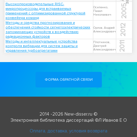
Высокопроизводительные RISC-
2005
Осипенко,
микропроцессоры для встраиваемых
Павел
применений с оптимизированной структурой
Николаевич
конвейера команд
Методы и средства прогнозирования и
2012
обеспечения стойкости сегнетоэлектрических
Орлов, Андрей
запоминающих устройств к воздействию
Александрович
радиационных факторов
Методы и интеллектуальные устройства
2011
Плотников,
контроля вибрации для систем защиты и
Дмитрий
Александрович
управления турбоагрегатами
ФОРМА ОБРАТНОЙ СВЯЗИ
2014 -2026 New-disser.ru ©
Электронная библиотека диссертаций ФЛ Иванов Е О
Оплата, доставка, условия возврата