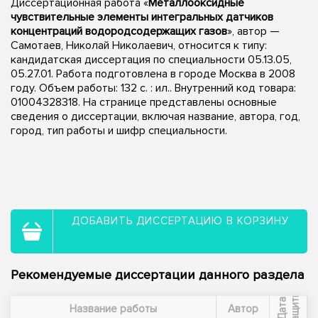
Диссертационная работа «
Металлооксидные
чувствительные элементы интегральных датчиков
концентраций водородсодержащих газов
», автор —
Самотаев, Николай Николаевич, относится к типу:
кандидатская диссертация по специальности 05.13.05,
05.27.01. Работа подготовлена в городе Москва в 2008
году. Объем работы: 132 с. : ил.. Внутренний код товара:
01004328318. На странице представлены основные
сведения о диссертации, включая название, автора, год,
город, тип работы и шифр специальности.
ДОБАВИТЬ ДИССЕРТАЦИЮ В КОРЗИНУ
Рекомендуемые диссертации данного раздела
ы
Д
а
т
а
з
а
щ
и
т
Название работы
Автор