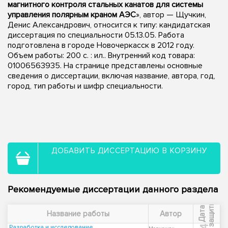
магнитного контроля стальных канатов для системы
управления полярным краном АЭС
», автор — Щучкин,
Денис Александрович, относится к типу: кандидатская
диссертация по специальности 05.13.05. Работа
подготовлена в городе Новочеркасск в 2012 году.
Объем работы: 200 с. : ил.. Внутренний код товара:
01006563935. На странице представлены основные
сведения о диссертации, включая название, автора, год,
город, тип работы и шифр специальности.
ДОБАВИТЬ ДИССЕРТАЦИЮ В КОРЗИНУ
Рекомендуемые диссертации данного раздела
ы
Д
а
т
а
з
а
щ
и
т
Название работы
Автор
Разработка и исследование