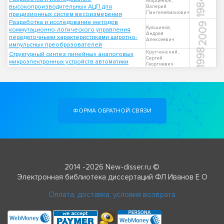
1984
Марценюк,
высокопроизводительных АЦП для
Валерий
Пантелеймонович
прецизионных систем весоизмерения
Разработка и исследование методов
2009
Кувшинов,
коммутационно-логического управления
Андрей
передаточными характеристиками широтно-
Алексеевич
импульсных преобразователей
1998
Крутчинский,
Структурный синтез линейных аналоговых
Сергей
микроэлектронных устройств автоматики
Георгиевич
ФОРМА ОБРАТНОЙ СВЯЗИ
2014 -2026 New-disser.ru ©
Электронная библиотека диссертаций ФЛ Иванов Е О
Оплата, доставка, условия возврата