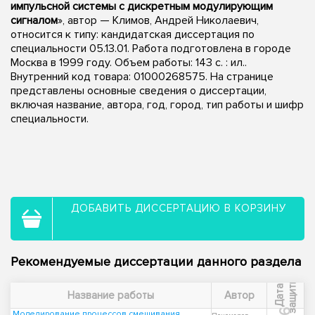
импульсной системы с дискретным модулирующим
сигналом
», автор — Климов, Андрей Николаевич,
относится к типу: кандидатская диссертация по
специальности 05.13.01. Работа подготовлена в городе
Москва в 1999 году. Объем работы: 143 с. : ил..
Внутренний код товара: 01000268575. На странице
представлены основные сведения о диссертации,
включая название, автора, год, город, тип работы и шифр
специальности.
ДОБАВИТЬ ДИССЕРТАЦИЮ В КОРЗИНУ
Рекомендуемые диссертации данного раздела
ы
Д
а
т
а
з
а
щ
и
т
Название работы
Автор
Моделирование процессов смешивания