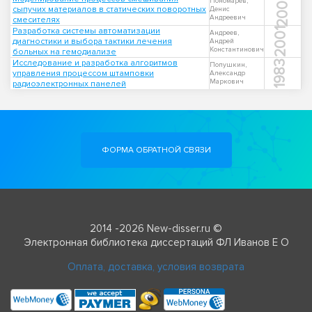
2006
Пономарев,
сыпучих материалов в статических поворотных
Денис
Андреевич
смесителях
Разработка системы автоматизации
2001
Андреев,
диагностики и выбора тактики лечения
Андрей
Константинович
больных на гемодиализе
Исследование и разработка алгоритмов
1983
Попушкин,
управления процессом штамповки
Александр
Маркович
радиоэлектронных панелей
ФОРМА ОБРАТНОЙ СВЯЗИ
2014 -2026 New-disser.ru ©
Электронная библиотека диссертаций ФЛ Иванов Е О
Оплата, доставка, условия возврата