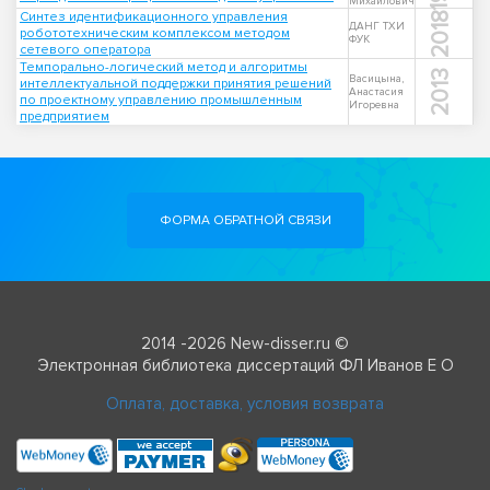
Михайлович
Синтез идентификационного управления
2018
ДАНГ ТХИ
робототехническим комплексом методом
ФУК
сетевого оператора
Темпорально-логический метод и алгоритмы
2013
Васицына,
интеллектуальной поддержки принятия решений
Анастасия
по проектному управлению промышленным
Игоревна
предприятием
ФОРМА ОБРАТНОЙ СВЯЗИ
2014 -2026 New-disser.ru ©
Электронная библиотека диссертаций ФЛ Иванов Е О
Оплата, доставка, условия возврата