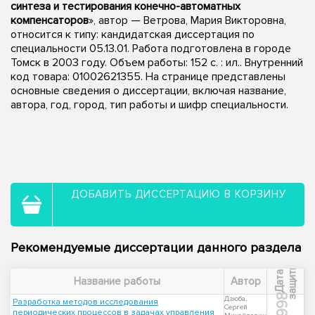
синтеза и тестирования конечно-автоматных
компенсаторов
», автор — Ветрова, Мария Викторовна,
относится к типу: кандидатская диссертация по
специальности 05.13.01. Работа подготовлена в городе
Томск в 2003 году. Объем работы: 152 с. : ил.. Внутренний
код товара: 01002621355. На странице представлены
основные сведения о диссертации, включая название,
автора, год, город, тип работы и шифр специальности.
ДОБАВИТЬ ДИССЕРТАЦИЮ В КОРЗИНУ
Рекомендуемые диссертации данного раздела
ы
Д
а
т
а
з
а
щ
и
т
Название работы
Автор
1998
Дзюба,
Разработка методов исследования
Сергей
периодических процессов в задачах управления