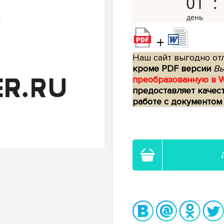
01
+
Наш сайт выгодно отл
кроме PDF версии
Вы
преобразованную в 
предоставляет качес
работе с документом