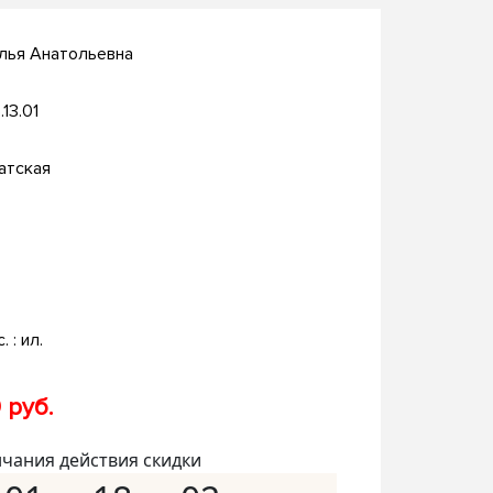
лья Анатольевна
.13.01
атская
. : ил.
 руб.
нчания действия скидки