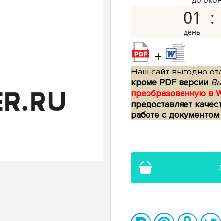
до око
01
+
Наш сайт выгодно отл
кроме PDF версии
Вы
преобразованную в 
предоставляет качес
работе с документом