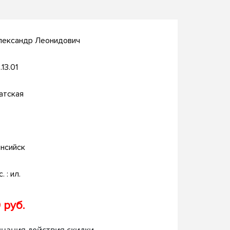
лександр Леонидович
.13.01
атская
нсийск
. : ил.
 руб.