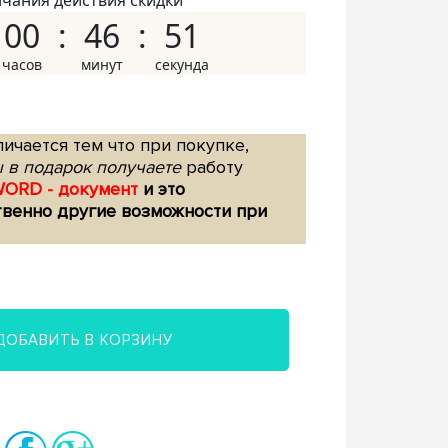
нчания действия скидки
00
46
50
ичается тем что при покупке,
 в подарок получаете
работу
WORD - документ
и это
твенно другие возможности при
ДОБАВИТЬ В КОРЗИНУ