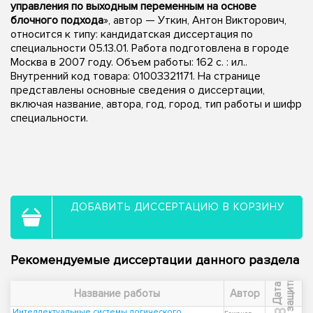
управления по выходным переменным на основе
блочного подхода
», автор — Уткин, Антон Викторович,
относится к типу: кандидатская диссертация по
специальности 05.13.01. Работа подготовлена в городе
Москва в 2007 году. Объем работы: 162 с. : ил..
Внутренний код товара: 01003321171. На странице
представлены основные сведения о диссертации,
включая название, автора, год, город, тип работы и шифр
специальности.
ДОБАВИТЬ ДИССЕРТАЦИЮ В КОРЗИНУ
Рекомендуемые диссертации данного раздела
ы
Д
а
т
а
з
а
щ
и
т
Название работы
Автор
Интеллектуальные системы логического