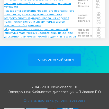
1998
Бажанов,
проектирования Ts - согласованных цифровых
Юрий
Сергеевич
устройств
Разработка автоматизированного программного
2006
комплекса для исследования качества и
Захаров,
эффективности функционирования моделей
Павел
Павлович
технических систем и управляемых систем
массового обслуживания
2006
Моделирование и анализ пространственной
Левицкая,
структуры графических изображений на основе
Людмила
Николаевна
дискретно-планиметрической модели гиперрастра
ФОРМА ОБРАТНОЙ СВЯЗИ
2014 -2026 New-disser.ru ©
Электронная библиотека диссертаций ФЛ Иванов Е О
Оплата, доставка, условия возврата