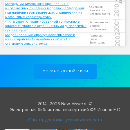
Методы минимаксного оценивания в
2010
Семенихин,
многомерных линейных моделях наблюдения
Константин
при наличии геометрических ограничений на
Владимирович
моментные характеристики
Фильтрация с гарантированной точностью в
2001
Калиниченко,
классе сигналов с ограниченными дисперсиями
Виктор
Николаевич
производных
2002
Моделирование структур зависимостей и
Голденок,
взаимодействий случайных событий в
Елена
Евгеньевна
статистических системах
ФОРМА ОБРАТНОЙ СВЯЗИ
2014 -2026 New-disser.ru ©
Электронная библиотека диссертаций ФЛ Иванов Е О
Оплата, доставка, условия возврата