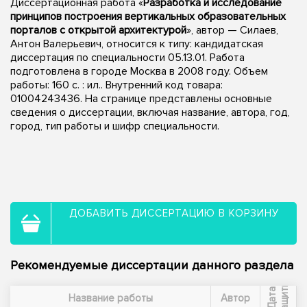
Диссертационная работа «
Разработка и исследование
принципов построения вертикальных образовательных
порталов с открытой архитектурой
», автор — Силаев,
Антон Валерьевич, относится к типу: кандидатская
диссертация по специальности 05.13.01. Работа
подготовлена в городе Москва в 2008 году. Объем
работы: 160 с. : ил.. Внутренний код товара:
01004243436. На странице представлены основные
сведения о диссертации, включая название, автора, год,
город, тип работы и шифр специальности.
ДОБАВИТЬ ДИССЕРТАЦИЮ В КОРЗИНУ
Рекомендуемые диссертации данного раздела
ы
Д
а
т
а
з
а
щ
и
т
Название работы
Автор