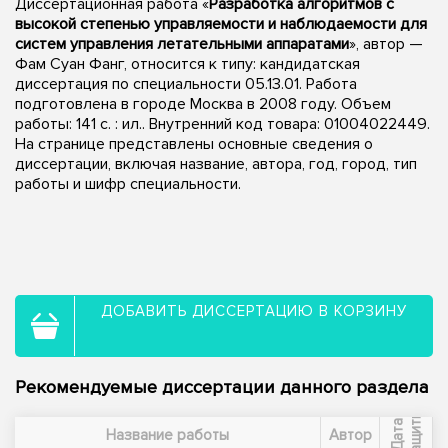
Диссертационная работа «
Разработка алгоритмов с
высокой степенью управляемости и наблюдаемости для
систем управления летательными аппаратами
», автор —
Фам Суан Фанг, относится к типу: кандидатская
диссертация по специальности 05.13.01. Работа
подготовлена в городе Москва в 2008 году. Объем
работы: 141 с. : ил.. Внутренний код товара: 01004022449.
На странице представлены основные сведения о
диссертации, включая название, автора, год, город, тип
работы и шифр специальности.
ДОБАВИТЬ ДИССЕРТАЦИЮ В КОРЗИНУ
Рекомендуемые диссертации данного раздела
ы
Д
а
т
а
з
а
щ
и
т
Название работы
Автор