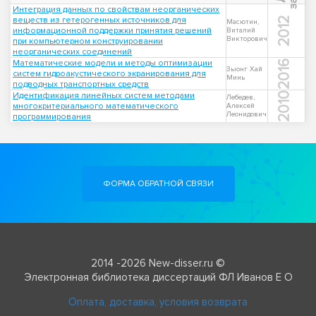
Интеграция данных по свойствам неорганических
веществ из гетерогенных источников для
2012
Масютин,
информационной поддержки принятия решений
Виталий
Викторович
при компьютерном конструировании
неорганических соединений
Математические модели и методы оптимизации
2016
Зыонг Хай
систем гидроакустического экранирования для
Минь
подводных транспортных средств
Идентификация линейных систем методами
2010
Лебедев,
многокритериального математического
Алексей
Леонидович
программирования
ФОРМА ОБРАТНОЙ СВЯЗИ
2014 -2026 New-disser.ru ©
Электронная библиотека диссертаций ФЛ Иванов Е О
Оплата, доставка, условия возврата