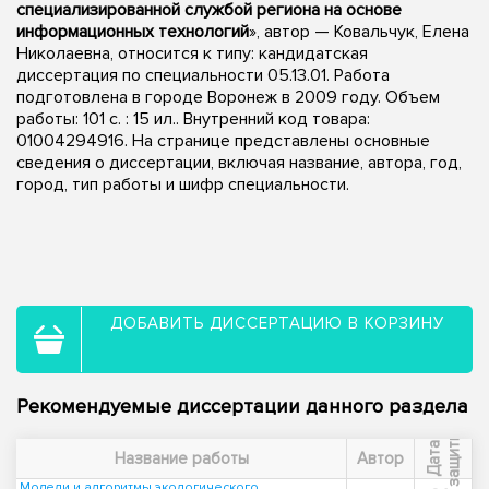
специализированной службой региона на основе
информационных технологий
», автор — Ковальчук, Елена
Николаевна, относится к типу: кандидатская
диссертация по специальности 05.13.01. Работа
подготовлена в городе Воронеж в 2009 году. Объем
работы: 101 с. : 15 ил.. Внутренний код товара:
01004294916. На странице представлены основные
сведения о диссертации, включая название, автора, год,
город, тип работы и шифр специальности.
ДОБАВИТЬ ДИССЕРТАЦИЮ В КОРЗИНУ
Рекомендуемые диссертации данного раздела
ы
Д
а
т
а
з
а
щ
и
т
Название работы
Автор
Модели и алгоритмы экологического