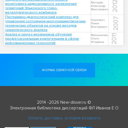
2012
Могирев,
мониторинга радиоактивного загрязнения
Александр
территорий Эльконского горно-
Максимович
металлургического комбината
Программно-диагностический комплекс для
2007
Зимнович,
управления состоянием многопараметрических
Роман
технических объектов на основе методов
Викторович
семантического анализа
Анализ и синтез механизмов обучения
2011
Мельникова,
профессиональным компетенциям в сфере
Ольга
Игоревна
информационных технологий
ФОРМА ОБРАТНОЙ СВЯЗИ
2014 -2026 New-disser.ru ©
Электронная библиотека диссертаций ФЛ Иванов Е О
Оплата, доставка, условия возврата