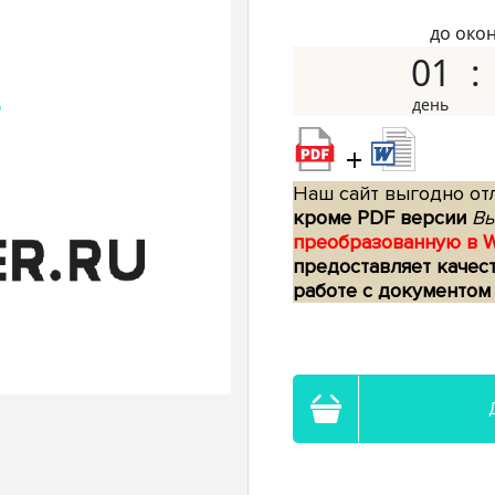
до око
01
+
Наш сайт выгодно отл
кроме PDF версии
Вы
преобразованную в 
предоставляет качес
работе с документом