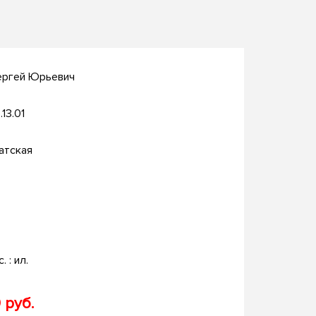
ергей Юрьевич
.13.01
атская
. : ил.
 руб.