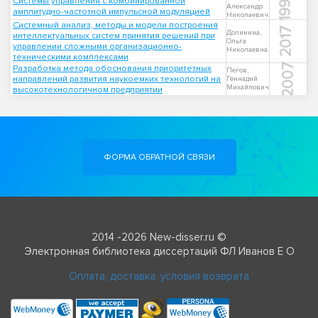
1998
Системы управления с комбинированной
Александр
амплитудно-частотной импульсной модуляцией
Николаевич
Системный анализ, методы и модели построения
2017
Долинина,
интеллектуальных систем принятия решений при
Ольга
управлении сложными организационно-
Николаевна
техническими комплексами
2007
Разработка метода обоснования приоритетных
Пегов,
направлений развития наукоемких технологий на
Геннадий
Михайлович
высокотехнологичном предприятии
ФОРМА ОБРАТНОЙ СВЯЗИ
2014 -2026 New-disser.ru ©
Электронная библиотека диссертаций ФЛ Иванов Е О
Оплата, доставка, условия возврата