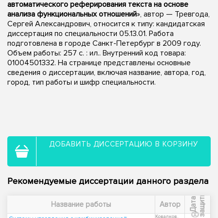
автоматического реферирования текста на основе
анализа функциональных отношений
», автор — Тревгода,
Сергей Александрович, относится к типу: кандидатская
диссертация по специальности 05.13.01. Работа
подготовлена в городе Санкт-Петербург в 2009 году.
Объем работы: 257 с. : ил.. Внутренний код товара:
01004501332. На странице представлены основные
сведения о диссертации, включая название, автора, год,
город, тип работы и шифр специальности.
ДОБАВИТЬ ДИССЕРТАЦИЮ В КОРЗИНУ
Рекомендуемые диссертации данного раздела
ы
Д
а
т
а
з
а
щ
и
т
Название работы
Автор
Ковалков,