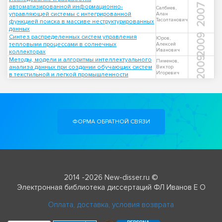
2007
автоматизированной информационно-
Салбиев,
управляющей системы с интегрированной
Алан
Тасолтанович
функцией поиска в массиве неструктурированных
данных
2009
Синтез распределенных систем управления
Юров,
тепловыми процессами в солнечных
Алексей
Иванович
коллекторах
2009
Методы, модели и алгоритмы интеллектуального
Пименов,
анализа данных при создании обучающих систем
Виктор
Игоревич
в текстильной и легкой промышленности
ФОРМА ОБРАТНОЙ СВЯЗИ
2014 -2026 New-disser.ru ©
Электронная библиотека диссертаций ФЛ Иванов Е О
Оплата, доставка, условия возврата