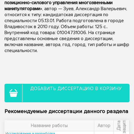
позиционно-силового управления многозвенными
манипуляторами
», автор — Зуев, Александр Валерьевич,
относится к типу: кандидатская диссертация по
специальности 05.13.01. Работа подготовлена в городе
Владивосток в 2010 году. Объем работы: 125 с..
Внутренний код товара: 01004731006. На странице
представлены основные сведения о диссертации,
включая название, автора, год, город, тип работы и шифр
специальности.
ДОБАВИТЬ ДИССЕРТАЦИЮ В КОРЗИНУ
Рекомендуемые диссертации данного раздела
ы
Д
а
т
а
з
а
щ
и
т
Название работы
Автор
Исследование и разработка