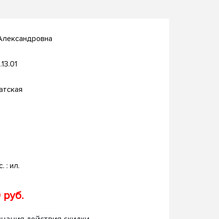
 Александровна
.13.01
атская
. : ил.
 руб.