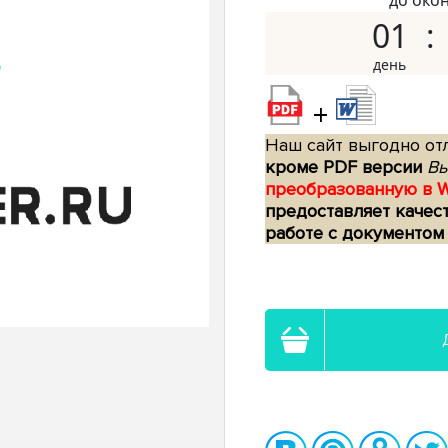
до око
01
+
Наш сайт выгодно отл
кроме PDF версии
Вы
преобразованную в 
предоставляет качес
работе с документом