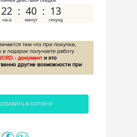
нчания действия скидки
22
40
12
ичается тем что при покупке,
 в подарок получаете
работу
WORD - документ
и это
твенно другие возможности при
ДОБАВИТЬ В КОРЗИНУ