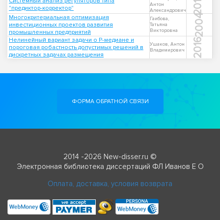
2016
Системный анализ регуляторов типа
Антон
"предиктор-корректор"
Александрович
2004
Многокритериальная оптимизация
Гаибова,
инвестиционных проектов развития
Татьяна
Викторовна
промышленных предприятий
Нелинейный вариант задачи о P-медиане и
2016
Ушаков, Антон
пороговая робастность допустимых решений в
Владимирович
дискретных задачах размещения
ФОРМА ОБРАТНОЙ СВЯЗИ
2014 -2026 New-disser.ru ©
Электронная библиотека диссертаций ФЛ Иванов Е О
Оплата, доставка, условия возврата