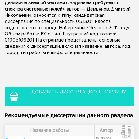
динамическими объектами с заданием требуемого
спектра системных нулей
», автор — Демьянов, Дмитрий
Николаевич, относится к типу: кандидатская
диссертация по специальности 05.13.01. Работа
подготовлена в городе Набережные Челны в 2011 году.
Объем работы: 191 с. : ил.. Внутренний код товара:
01005106201. На странице представлены основные
сведения о диссертации, включая название, автора, год,
город, тип работы и шифр специальности.
ДОБАВИТЬ ДИССЕРТАЦИЮ В КОРЗИНУ
Рекомендуемые диссертации данного раздела
ы
Д
а
т
а
з
а
щ
и
т
Название работы
Автор
Пономарев,