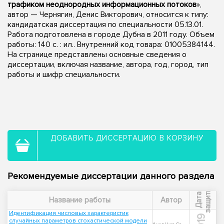
трафиком неоднородных информационных потоков
»,
автор — Чернягин, Денис Викторович, относится к типу:
кандидатская диссертация по специальности 05.13.01.
Работа подготовлена в городе Дубна в 2011 году. Объем
работы: 140 с. : ил.. Внутренний код товара: 01005384144.
На странице представлены основные сведения о
диссертации, включая название, автора, год, город, тип
работы и шифр специальности.
ДОБАВИТЬ ДИССЕРТАЦИЮ В КОРЗИНУ
Рекомендуемые диссертации данного раздела
ы
Д
а
т
а
з
а
щ
и
т
Название работы
Автор
Идентификация числовых характеристик
случайных параметров стохастической модели