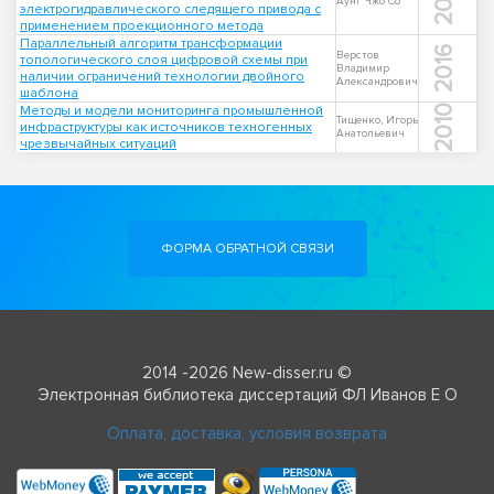
2019
Аунг Чжо Со
электрогидравлического следящего привода с
применением проекционного метода
Параллельный алгоритм трансформации
2016
Верстов
топологического слоя цифровой схемы при
Владимир
наличии ограничений технологии двойного
Александрович
шаблона
Методы и модели мониторинга промышленной
2010
Тищенко, Игорь
инфраструктуры как источников техногенных
Анатольевич
чрезвычайных ситуаций
ФОРМА ОБРАТНОЙ СВЯЗИ
2014 -2026 New-disser.ru ©
Электронная библиотека диссертаций ФЛ Иванов Е О
Оплата, доставка, условия возврата