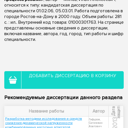
относится к типу: кандидатская диссертация по
специальности 01.02.06, 05.03.01. Работа подготовлена в
городе Ростов-на-Дону в 2000 году. Объем работы: 281
с. : ил.. Внутренний код товара: 01000301763. На странице
представлены основные сведения о диссертации,
включая название, автора, год, город, тип работы и шифр
специальности.
ДОБАВИТЬ ДИССЕРТАЦИЮ В КОРЗИНУ
Рекомендуемые диссертации данного раздела
ы
Д
а
т
а
з
а
щ
и
т
Название работы
Автор
Разработка методики исследования и средств
2013
Гафуров,
снижения динамической нагруженности
Салимжан
Азатович
комбинированных насосных агрегатов