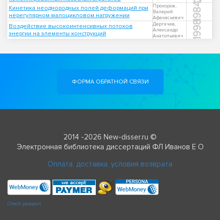
1984
Прохоров,
Кинетика неоднородных полей деформаций при
Валерий
нерегулярном малоцикловом нагружении
Афанасьевич
1998
Дергачев,
Воздействие высокоинтенсивных потоков
Александр
энергии на элементы конструкций
Анатольевич
ФОРМА ОБРАТНОЙ СВЯЗИ
2014 -2026 New-disser.ru ©
Электронная библиотека диссертаций ФЛ Иванов Е О
Оплата, доставка, условия возврата
Check passport