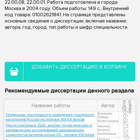
22.00.08, 22.00.01. Работа подготовлена в городе
Москва в 2004 году. Объем работы: 149 с.. Внутренний
код товара: 01002621841. На странице представлены
основные сведения о диссертации, включая название,
автора, год, город, тип работы и шифр специальности.
ДОБАВИТЬ ДИССЕРТАЦИЮ В КОРЗИНУ
Рекомендуемые диссертации данного раздела
ы
Д
а
т
а
з
а
щ
и
т
Название работы
Автор
1999
Кузнецова,
Тенденции сексуального поведения городского
Любовь
населения России на рубеже XIX-XX веков
Валентиновна
Протестантизм в США: анализ теоретических и
2012
Иванова,
эмпирических исследований американских
Евгения
Анатольевна
социологов религии конца XX - начала XXI века
Петрова,