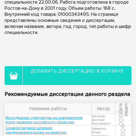
специальности 22.00.06. Работа подготовлена в городе
Ростов-на-Дону в 2001 году. Объем работы: 168 с..
Внутренний код товара: 01000343495. На странице
представлены основные сведения о диссертации,
включая название, автора, год, город, тип работы и шифр
специальности.
ДОБАВИТЬ ДИССЕРТАЦИЮ В КОРЗИНУ
Рекомендуемые диссертации данного раздела
ы
Д
а
т
а
з
а
щ
и
т
Название работы
Автор
2011
Колтунов,
Молодёжные субкультуры на современном
Дмитрий
этапе развития российского общества
Анатольевич
2004
Социокультурное влияние
Еременко,
предпринимательства на развитие
Игорь