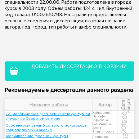
специальности 22.00.06. Работа подготовлена в городе
Курск в 2003 году. Объем работы: 124 с. : ил. Внутренний
код товара: 01002610798. На странице представлены
основные сведения о диссертации, включая название,
автора, год, город, тип работы и шифр специальности.
ДОБАВИТЬ ДИССЕРТАЦИЮ В КОРЗИНУ
Рекомендуемые диссертации данного раздела
ы
Д
а
т
а
з
а
щ
и
т
Название работы
Автор
2001
Хайруллина,
Социологическая диагностика этнокультурной
Нурсафа
ситуации в Северном регионе
Гафуровна
2011
Сатыбалдина,
Особенности семьи Уральского моногорода :
Елена
социологический анализ
Владимировна
Формирование духовной культуры
Лясникова,