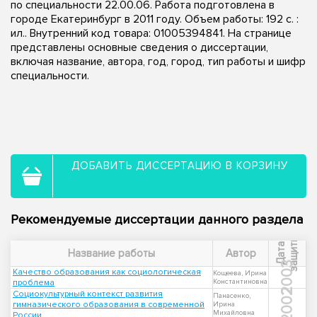
по специальности 22.00.06. Работа подготовлена в
городе Екатеринбург в 2011 году. Объем работы: 192 с. :
ил.. Внутренний код товара: 01005394841. На странице
представлены основные сведения о диссертации,
включая название, автора, год, город, тип работы и шифр
специальности.
ДОБАВИТЬ ДИССЕРТАЦИЮ В КОРЗИНУ
Рекомендуемые диссертации данного раздела
ы
Д
а
т
а
з
а
щ
и
т
Название работы
Автор
2003
Качество образования как социологическая
Кощеева, Ирина
проблема
Константиновна
2002
Социокультурный контекст развития
Панасенко,
гимназического образования в современной
Ирина
Михайловна
России