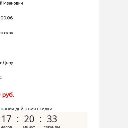
й Иванович
.00.06
атская
а-Дону
с.
 руб.
нчания действия скидки
17
20
32