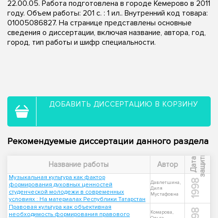
22.00.05. Работа подготовлена в городе Кемерово в 2011
году. Объем работы: 201 с. : 1 ил.. Внутренний код товара:
01005086827. На странице представлены основные
сведения о диссертации, включая название, автора, год,
город, тип работы и шифр специальности.
ДОБАВИТЬ ДИССЕРТАЦИЮ В КОРЗИНУ
Рекомендуемые диссертации данного раздела
ы
Д
а
т
а
з
а
щ
и
т
Название работы
Автор
Музыкальная культура как фактор
1998
Давлетшина,
формирования духовных ценностей
Диля
студенческой молодежи в современных
Мустафовна
условиях : На материалах Республики Татарстан
Правовая культура как объективная
1998
Комарова,
необходимость формирования правового