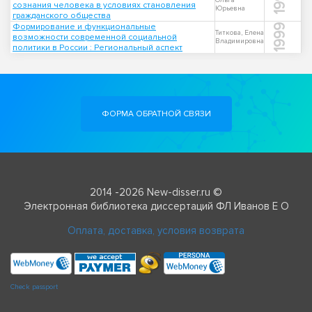
Ольга
сознания человека в условиях становления
Юрьевна
гражданского общества
Формирование и функциональные
1999
Титкова, Елена
возможности современной социальной
Владимировна
политики в России : Региональный аспект
ФОРМА ОБРАТНОЙ СВЯЗИ
2014 -2026 New-disser.ru ©
Электронная библиотека диссертаций ФЛ Иванов Е О
Оплата, доставка, условия возврата
Check passport