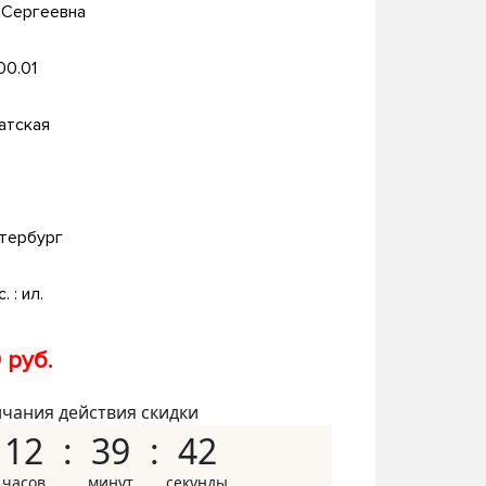
 Сергеевна
.00.01
атская
тербург
. : ил.
 руб.
нчания действия скидки
12
39
41