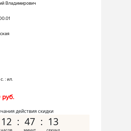
рий Владимирович
.00.01
ская
с. : ил.
 руб.
нчания действия скидки
12
47
12