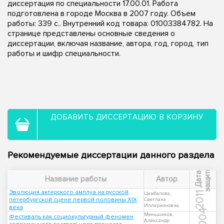
диссертация по специальности 17.00.01. Работа
подготовлена в городе Москва в 2007 году. Объем
работы: 339 с.. Внутренний код товара: 01003384782. На
странице представлены основные сведения о
диссертации, включая название, автора, год, город, тип
работы и шифр специальности.
ДОБАВИТЬ ДИССЕРТАЦИЮ В КОРЗИНУ
Рекомендуемые диссертации данного раздела
ы
Д
а
т
а
з
а
щ
и
т
Название работы
Автор
Эволюция актерского амплуа на русской
2011
Цимбалова,
петербургской сцене первой половины XIX
Светлана
Илларионовна
века
2004
Меньшиков,
Фестиваль как социокультурный феномен
Александр