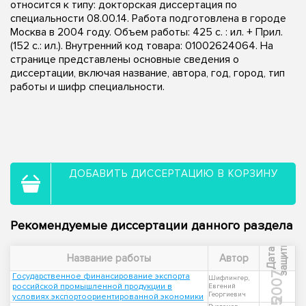
относится к типу: докторская диссертация по
специальности 08.00.14. Работа подготовлена в городе
Москва в 2004 году. Объем работы: 425 с. : ил. + Прил.
(152 с.: ил.). Внутренний код товара: 01002624064. На
странице представлены основные сведения о
диссертации, включая название, автора, год, город, тип
работы и шифр специальности.
ДОБАВИТЬ ДИССЕРТАЦИЮ В КОРЗИНУ
Рекомендуемые диссертации данного раздела
ы
Д
а
т
а
з
а
щ
и
т
Название работы
Автор
2007
Государственное финансирование экспорта
Шифлингер,
российской промышленной продукции в
Евгений
Георгиевич
условиях экспортоориентированной экономики