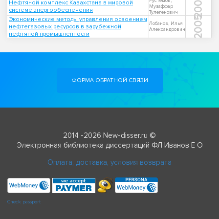
2005
Рустемов,
Нефтяной комплекс Казахстана в мировой
Музаффар
системе энергообеспечения
Тулегенович
2005
Экономические методы управления освоением
Лобанов, Илья
нефтегазовых ресурсов в зарубежной
Александрович
нефтяной промышленности
ФОРМА ОБРАТНОЙ СВЯЗИ
2014 -2026 New-disser.ru ©
Электронная библиотека диссертаций ФЛ Иванов Е О
Оплата, доставка, условия возврата
Check passport