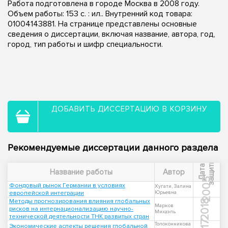
Работа подготовлена в городе Москва в 2008 году.
Объем работы: 153 с. : ил.. Внутренний код товара:
01004143881. На странице представлены основные
сведения о диссертации, включая название, автора, год,
город, тип работы и шифр специальности.
ДОБАВИТЬ ДИССЕРТАЦИЮ В КОРЗИНУ
Рекомендуемые диссертации данного раздела
ы
Д
а
т
а
з
а
щ
и
т
Название работы
Автор
2005
Фондовый рынок Германии в условиях
Хугати, Залина
европейской интеграции
Юрьевна
Методы прогнозирования влияния глобальных
2018
Марков
рисков на интернационализацию научно-
Михаэль
технической деятельности ТНК развитых стран
Толоконникова
Экономические аспекты решения глобальной