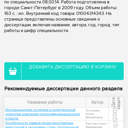
по специальности 08.00.14. Работа подготовлена в
городе Санкт-Петербург в 2009 году. Объем работы:
163 с. : ил.. Внутренний код товара: 01004314343. На
странице представлены основные сведения о
диссертации, включая название, автора, год, город, тип
работы и шифр специальности.
ДОБАВИТЬ ДИССЕРТАЦИЮ В КОРЗИНУ
Рекомендуемые диссертации данного раздела
ы
Д
а
т
а
з
а
щ
и
т
Название работы
Автор
Инновационная политика в конкурентной
2001
Хотяшева,
стратегии компаний телекоммуникационной
Ольга
Михайловна
отрасли
2007
Особенности привлечения иностранных
Нво Нво Нзанг
инвестиций в экономику стран Центральной
Биенвенидо-