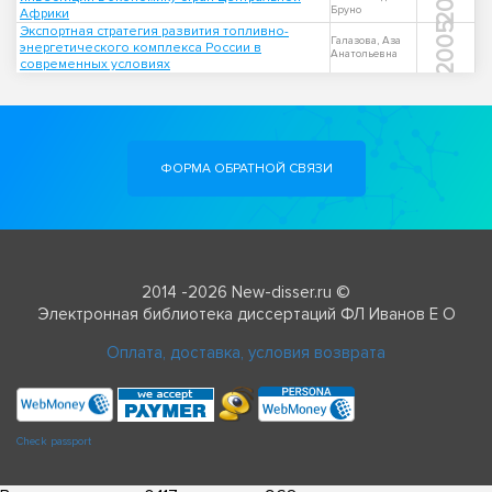
Бруно
Африки
2005
Экспортная стратегия развития топливно-
Галазова, Аза
энергетического комплекса России в
Анатольевна
современных условиях
ФОРМА ОБРАТНОЙ СВЯЗИ
2014 -2026 New-disser.ru ©
Электронная библиотека диссертаций ФЛ Иванов Е О
Оплата, доставка, условия возврата
Check passport