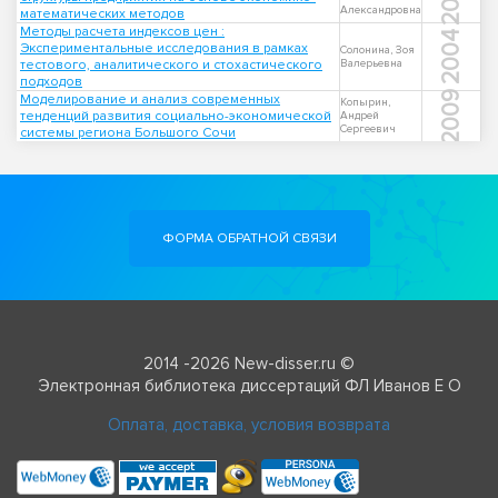
Александровна
математических методов
Методы расчета индексов цен :
2004
Экспериментальные исследования в рамках
Солонина, Зоя
тестового, аналитического и стохастического
Валерьевна
подходов
2009
Моделирование и анализ современных
Копырин,
тенденций развития социально-экономической
Андрей
Сергеевич
системы региона Большого Сочи
ФОРМА ОБРАТНОЙ СВЯЗИ
2014 -2026 New-disser.ru ©
Электронная библиотека диссертаций ФЛ Иванов Е О
Оплата, доставка, условия возврата