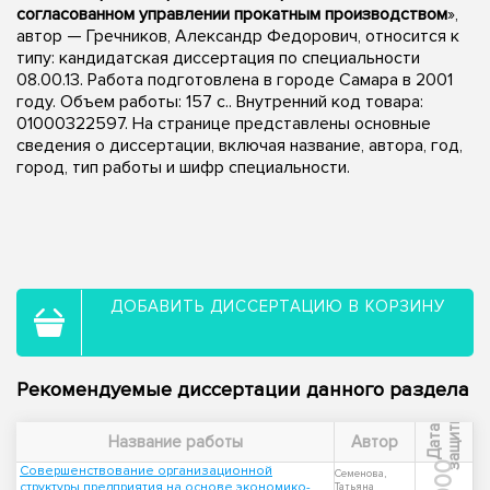
согласованном управлении прокатным производством
»,
автор — Гречников, Александр Федорович, относится к
типу: кандидатская диссертация по специальности
08.00.13. Работа подготовлена в городе Самара в 2001
году. Объем работы: 157 с.. Внутренний код товара:
01000322597. На странице представлены основные
сведения о диссертации, включая название, автора, год,
город, тип работы и шифр специальности.
ДОБАВИТЬ ДИССЕРТАЦИЮ В КОРЗИНУ
Рекомендуемые диссертации данного раздела
ы
Д
а
т
а
з
а
щ
и
т
Название работы
Автор
2000
Совершенствование организационной
Семенова,
структуры предприятия на основе экономико-
Татьяна