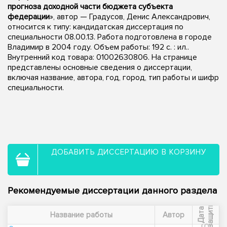
прогноза доходной части бюджета субъекта
федерации
», автор — Градусов, Денис Александрович,
относится к типу: кандидатская диссертация по
специальности 08.00.13. Работа подготовлена в городе
Владимир в 2004 году. Объем работы: 192 с. : ил..
Внутренний код товара: 01002630806. На странице
представлены основные сведения о диссертации,
включая название, автора, год, город, тип работы и шифр
специальности.
ДОБАВИТЬ ДИССЕРТАЦИЮ В КОРЗИНУ
Рекомендуемые диссертации данного раздела
ы
Д
а
т
а
з
а
щ
и
т
Название работы
Автор