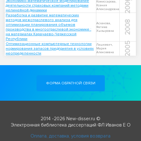
2006
Экономико-математическое моделирование
Комиссарова,
деятельности страховых компаний методами
Ксения
Александровна
нелинейной динамики
Разработка и развитие математических
методов межотраслевого анализа для
2008
Асхакова,
оптимизации планирования объемов
Фатима
производства в многоотраслевой экономике :
Хызыровна
на материалах Карачаево-Черкесской
Республики
2005
Оптимизационные компьютерные технологии
Лашкевич,
нормирования запасов предприятия в условиях
Мария
Алексеевна
неопределенности
ФОРМА ОБРАТНОЙ СВЯЗИ
2014 -2026 New-disser.ru ©
Электронная библиотека диссертаций ФЛ Иванов Е О
Оплата, доставка, условия возврата