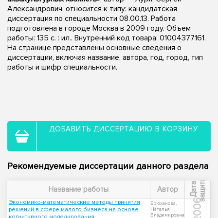
Александрович, относится к типу: кандидатская
диссертация по специальности 08.00.13. Работа
подготовлена в городе Москва в 2009 году. Объем
работы: 135 с. : ил.. Внутренний код товара: 01004377161.
На странице представлены основные сведения о
диссертации, включая название, автора, год, город, тип
работы и шифр специальности.
ДОБАВИТЬ ДИССЕРТАЦИЮ В КОРЗИНУ
Рекомендуемые диссертации данного раздела
ы
Д
а
т
а
з
а
щ
и
т
Название работы
Автор
2006
Экономико-математические методы принятия
Брюханова,
решений в сфере малого бизнеса на основе
Наталья
Владимировна
когнитивного моделирования