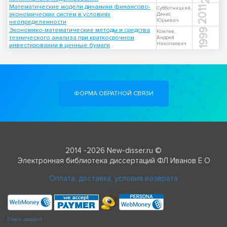
Математические модели динамики финансово-
2011
Субботницкий,
экономических систем в условиях
Денис
Юрьевич
неопределенности
Экономико-математические методы и средства
1999
Комлев,
технического анализа при краткосрочном
Андрей
Николаевич
инвестировании в ценные бумаги
ФОРМА ОБРАТНОЙ СВЯЗИ
2014 -2026 New-disser.ru ©
Электронная библиотека диссертаций ФЛ Иванов Е О
Оплата, доставка, условия возврата
Check passport